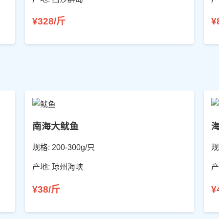
¥328/斤
¥
南海大鱿鱼
规格: 200-300g/只
规
产地: 琼州海峡
产
¥38/斤
¥