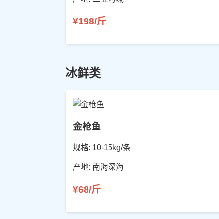
¥198/斤
冰鲜类
金枪鱼
规格: 10-15kg/条
产地: 南海深海
¥68/斤